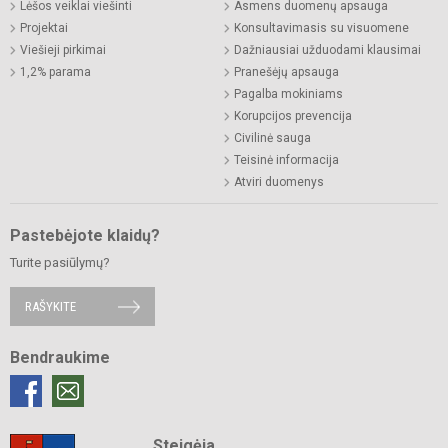
Lėšos veiklai viešinti
Asmens duomenų apsauga
Projektai
Konsultavimasis su visuomene
Viešieji pirkimai
Dažniausiai užduodami klausimai
1,2% parama
Pranešėjų apsauga
Pagalba mokiniams
Korupcijos prevencija
Civilinė sauga
Teisinė informacija
Atviri duomenys
Pastebėjote klaidų?
Turite pasiūlymų?
RAŠYKITE
Bendraukime
Steigėja