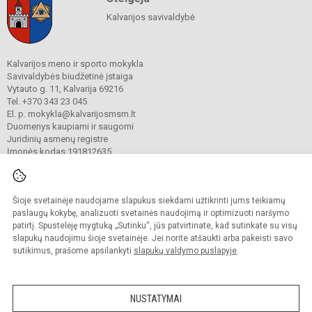
Kalvarijos savivaldybė
Kalvarijos meno ir sporto mokykla
Savivaldybės biudžetinė įstaiga
Vytauto g. 11, Kalvarija 69216
Tel. +370 343 23 045
El. p. mokykla@kalvarijosmsm.lt
Duomenys kaupiami ir saugomi
Juridinių asmenų registre
Įmonės kodas 191812635
Šioje svetainėje naudojame slapukus siekdami užtikrinti jums teikiamų
© 2023. Kalvarijos meno ir sporto mokykla. Visos teisės saugomos.
Kopijuoti turinį be raštiško įstaigos administracijos sutikimo griežtai draudžiama.
paslaugų kokybę, analizuoti svetainės naudojimą ir optimizuoti naršymo
patirtį. Spustelėję mygtuką „Sutinku“, jūs patvirtinate, kad sutinkate su visų
Prieinamumo paraiška
Slapukų valdymas
slapukų naudojimu šioje svetainėje. Jei norite atšaukti arba pakeisti savo
sutikimus, prašome apsilankyti
slapukų valdymo puslapyje
.
Sumanus būdas atnaujinti
mokyklos interneto
svetainę
NUSTATYMAI