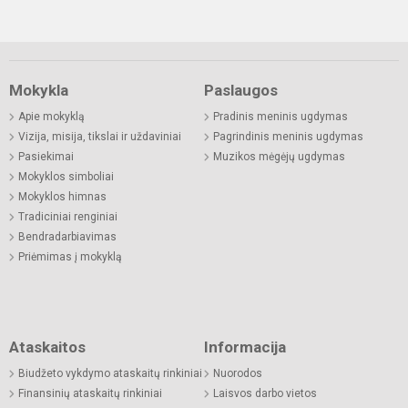
Mokykla
Paslaugos
Apie mokyklą
Pradinis meninis ugdymas
Vizija, misija, tikslai ir uždaviniai
Pagrindinis meninis ugdymas
Pasiekimai
Muzikos mėgėjų ugdymas
Mokyklos simboliai
Mokyklos himnas
Tradiciniai renginiai
Bendradarbiavimas
Priėmimas į mokyklą
Ataskaitos
Informacija
Biudžeto vykdymo ataskaitų rinkiniai
Nuorodos
Finansinių ataskaitų rinkiniai
Laisvos darbo vietos