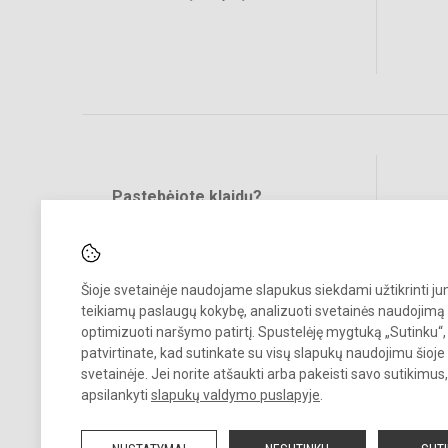
Pastebėjote klaidų?
Bend
Turite pasiūlymų?
RAŠYKITE
Šioje svetainėje naudojame slapukus siekdami užtikrinti j
teikiamų paslaugų kokybę, analizuoti svetainės naudojimą 
optimizuoti naršymo patirtį. Spustelėję mygtuką „Sutinku“,
patvirtinate, kad sutinkate su visų slapukų naudojimu šioje
svetainėje. Jei norite atšaukti arba pakeisti savo sutikimu
© 2023. Kalvarijos meno ir sporto mokykla. Visos teisės saugomos.
apsilankyti
slapukų valdymo puslapyje
.
Kopijuoti turinį be raštiško įstaigos administracijos sutikimo griežtai
draudžiama.