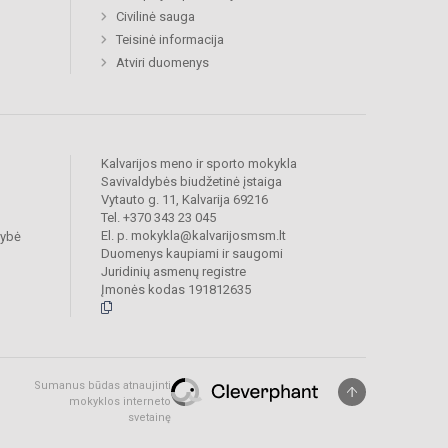
Civilinė sauga
Teisinė informacija
Atviri duomenys
Kalvarijos meno ir sporto mokykla
Savivaldybės biudžetinė įstaiga
Vytauto g. 11, Kalvarija 69216
Tel. +370 343 23 045
El. p. mokykla@kalvarijosmsm.lt
dybė
Duomenys kaupiami ir saugomi
Juridinių asmenų registre
Įmonės kodas 191812635
Sumanus būdas atnaujinti
mokyklos interneto
svetainę