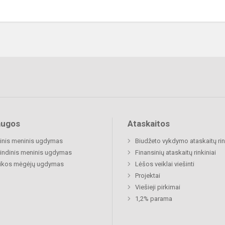
augos
Ataskaitos
inis meninis ugdymas
Biudžeto vykdymo ataskaitų rin
indinis meninis ugdymas
Finansinių ataskaitų rinkiniai
ikos mėgėjų ugdymas
Lėšos veiklai viešinti
Projektai
Viešieji pirkimai
1,2% parama