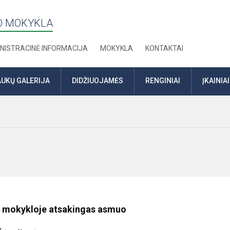
TO MOKYKLA
NISTRACINĖ INFORMACIJA
MOKYKLA
KONTAKTAI
UKŲ GALERIJA
DIDŽIUOJAMĖS
RENGINIAI
ĮKAINIAI
as
ą mokykloje atsakingas asmuo