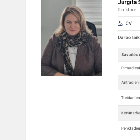
Jurgita 
Direktorė
CV
Darbo lai
Savaitės 
Pirmadien
Antradieni
Trečiadien
Ketvirtadi
Penktadie