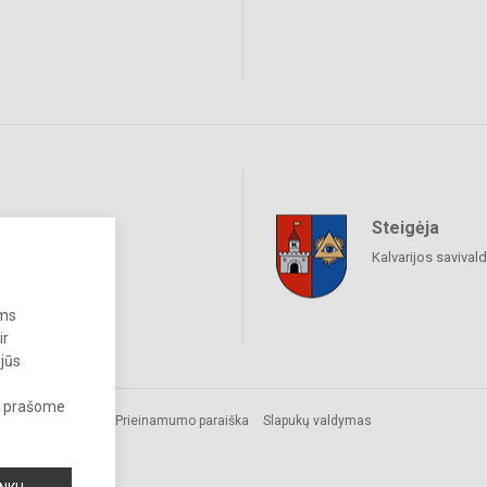
Steigėja
raukime
Kalvarijos savival
ums
ir
 jūs
s, prašome
Prieinamumo paraiška
Slapukų valdymas