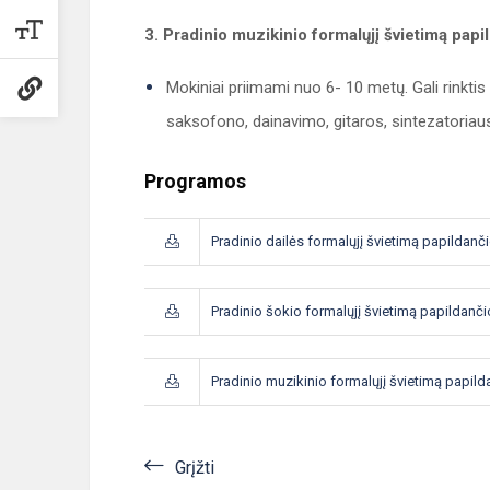
3. Pradinio muzikinio formalųjį švietimą pa
Mokiniai priimami nuo 6- 10 metų. Gali rinktis
saksofono, dainavimo, gitaros, sintezatoria
Programos
Pradinio dailės formalųjį švietimą papilda
Pradinio šokio formalųjį švietimą papilda
Pradinio muzikinio formalųjį švietimą papi
Grįžti