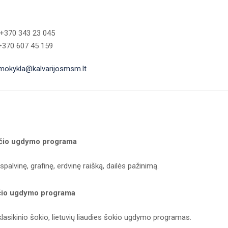
 +370 343 23 045
+370 607 45 159
mokykla@kalvarijosmsm.lt
dančio ugdymo programa
spalvinę, grafinę, erdvinę raišką, dailės pažinimą.
ančio ugdymo programa
klasikinio šokio, lietuvių liaudies šokio ugdymo programas.