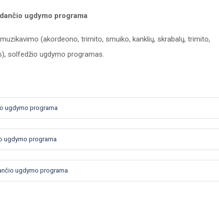
pildančio ugdymo programa
 muzikavimo (akordeono, trimito, smuiko, kanklių, skrabalų, trimito,
us), solfedžio ugdymo programas.
nčio ugdymo programa
nčio ugdymo programa
ldančio ugdymo programa