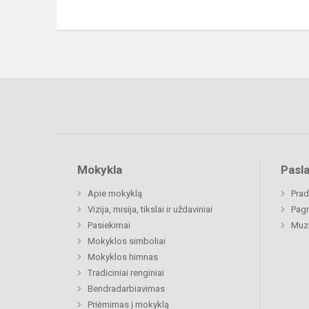
Mokykla
Pasl
Apie mokyklą
Prad
Vizija, misija, tikslai ir uždaviniai
Pagr
Pasiekimai
Muz
Mokyklos simboliai
Mokyklos himnas
Tradiciniai renginiai
Bendradarbiavimas
Priėmimas į mokyklą