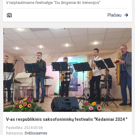
V tarptautiniame festivalyje “Du žingsniai iki Venecijos”
Plačiau
V
a
r
s
f
"
2
V-as respublikinis saksofonininkų festivalis "Kėdainiai 2024 "
Paskelbta: 2024-05-08
Kategorija:
Didžiuojamės