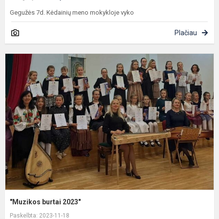
Gegužės 7d. Kėdainių meno mokykloje vyko
Plačiau
"
b
2
"Muzikos burtai 2023"
Paskelbta: 2023-11-18