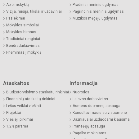
Apie mokyklą
Pradinis meninis ugdymas
Vizija, misija, tikslai ir uždaviniai
Pagrindinis meninis ugdymas
Pasiekimai
Muzikos mėgėjų ugdymas
Mokyklos simboliai
Mokyklos himnas
Tradiciniai renginiai
Bendradarbiavimas
Priėmimas į mokyklą
Ataskaitos
Informacija
Biudžeto vykdymo ataskaitų rinkiniai
Nuorodos
Finansinių ataskaitų rinkiniai
Laisvos darbo vietos
Lėšos veiklai viešinti
Asmens duomenų apsauga
Projektai
Konsultavimasis su visuomene
Viešieji pirkimai
Dažniausiai užduodami klausimai
1,2% parama
Pranešėjų apsauga
Pagalba mokiniams