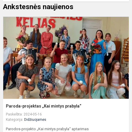
Ankstesnės naujienos
P
p
„
m
p
Paroda-projektas „Kai mintys prabyla“
Paskelbta: 2024-05-16
Kategorija:
Didžiuojamės
Parodos-projekto „Kai mintys prabyla“ aptarimas