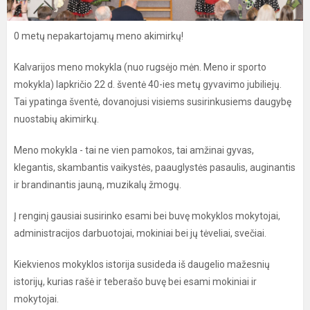
0 metų nepakartojamų meno akimirkų!
Kalvarijos meno mokykla (nuo rugsėjo mėn. Meno ir sporto
mokykla) lapkričio 22 d. šventė 40-ies metų gyvavimo jubiliejų.
Tai ypatinga šventė, dovanojusi visiems susirinkusiems daugybę
nuostabių akimirkų.
Meno mokykla - tai ne vien pamokos, tai amžinai gyvas,
klegantis, skambantis vaikystės, paauglystės pasaulis, auginantis
ir brandinantis jauną, muzikalų žmogų.
Į renginį gausiai susirinko esami bei buvę mokyklos mokytojai,
administracijos darbuotojai, mokiniai bei jų tėveliai, svečiai.
Kiekvienos mokyklos istorija susideda iš daugelio mažesnių
istorijų, kurias rašė ir teberašo buvę bei esami mokiniai ir
mokytojai.