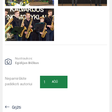
Nuotraukos:
Egidijus Bičkus
Nepamirškite
1
AČIŪ
padėkoti autoriui
Grįžti