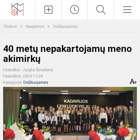
Paieška
Men
Titulinis
Naujienos
Didžiuojamės
40 metų nepakartojamų meno
akimirkų
Paskelbė : Jurgita Šėvelienė
Paskelbta: 2024-11-26
Kategorija:
Didžiuojamės