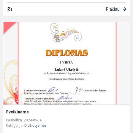
Plačiau
S
Sveikiname
Paskelbta: 2024-05-16
Kategorija:
Didžiuojamės