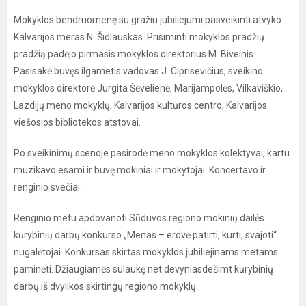
Mokyklos bendruomenę su gražiu jubiliejumi pasveikinti atvyko
Kalvarijos meras N. Šidlauskas. Prisiminti mokyklos pradžių
pradžią padėjo pirmasis mokyklos direktorius M. Biveinis.
Pasisakė buvęs ilgametis vadovas J. Ciprisevičius, sveikino
mokyklos direktorė Jurgita Šėvelienė, Marijampolės, Vilkaviškio,
Lazdijų meno mokyklų, Kalvarijos kultūros centro, Kalvarijos
viešosios bibliotekos atstovai.
Po sveikinimų scenoje pasirodė meno mokyklos kolektyvai, kartu
muzikavo esami ir buvę mokiniai ir mokytojai. Koncertavo ir
renginio svečiai.
Renginio metu apdovanoti Sūduvos regiono mokinių dailės
kūrybinių darbų konkurso „Menas – erdvė patirti, kurti, svajoti“
nugalėtojai. Konkursas skirtas mokyklos jubiliejinams metams
paminėti. Džiaugiamės sulaukę net devyniasdešimt kūrybinių
darbų iš dvylikos skirtingų regiono mokyklų.