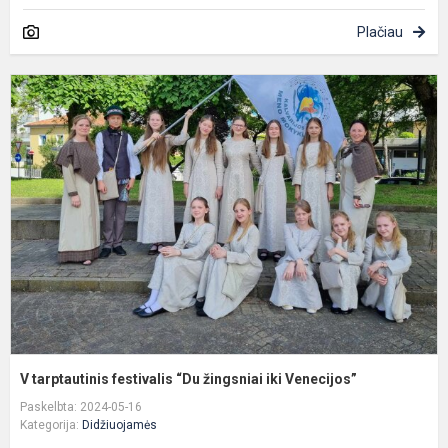
Plačiau
V
t
f
“
ž
ik
V
V tarptautinis festivalis “Du žingsniai iki Venecijos”
Paskelbta: 2024-05-16
Kategorija:
Didžiuojamės