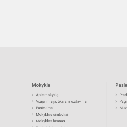
Mokykla
Pasl
Apie mokyklą
Prad
Vizija, misija, tikslai ir uždaviniai
Pagr
Pasiekimai
Muz
Mokyklos simboliai
Mokyklos himnas