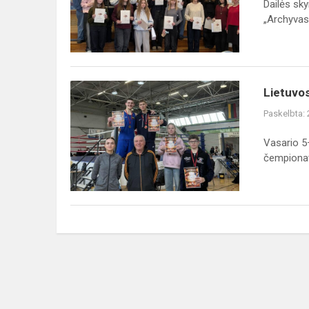
Dailės sk
olimpiada
„Archyvas 
„Archyvas
2050“
Lietuvos
Lietuvos
rajonų
Paskelbta:
suaugusiųjų
ir
Vasario 5
jaunimo
čempionat.
bokso
čempionatas