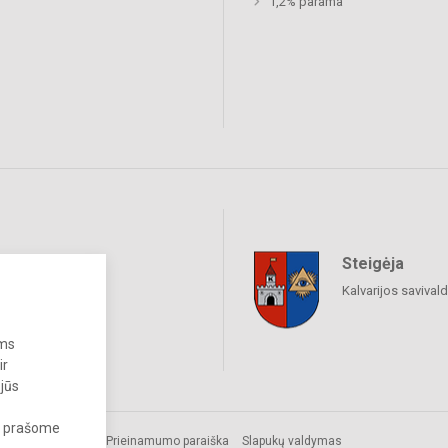
1,2% parama
Steigėja
raukime
Kalvarijos savival
ums
ir
 jūs
s, prašome
Prieinamumo paraiška
Slapukų valdymas