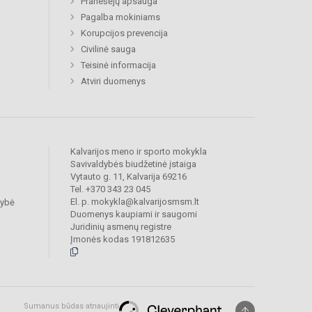
Pranešėjų apsauga
Pagalba mokiniams
Korupcijos prevencija
Civilinė sauga
Teisinė informacija
Atviri duomenys
Kalvarijos meno ir sporto mokykla
Savivaldybės biudžetinė įstaiga
Vytauto g. 11, Kalvarija 69216
Tel. +370 343 23 045
El. p. mokykla@kalvarijosmsm.lt
dybė
Duomenys kaupiami ir saugomi
Juridinių asmenų registre
Įmonės kodas 191812635
Sumanus būdas atnaujinti