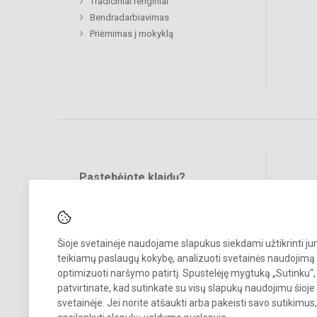
Tradiciniai renginiai
Bendradarbiavimas
Priėmimas į mokyklą
Pastebėjote klaidų?
Bend
Turite pasiūlymų?
RAŠYKITE
Šioje svetainėje naudojame slapukus siekdami užtikrinti j
teikiamų paslaugų kokybę, analizuoti svetainės naudojimą 
optimizuoti naršymo patirtį. Spustelėję mygtuką „Sutinku“,
patvirtinate, kad sutinkate su visų slapukų naudojimu šioje
svetainėje. Jei norite atšaukti arba pakeisti savo sutikimu
© 2023. Kalvarijos meno ir sporto mokykla. Visos teisės saugomos.