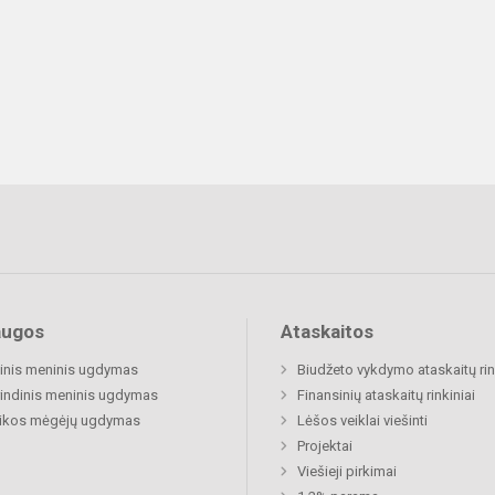
augos
Ataskaitos
inis meninis ugdymas
Biudžeto vykdymo ataskaitų rin
indinis meninis ugdymas
Finansinių ataskaitų rinkiniai
ikos mėgėjų ugdymas
Lėšos veiklai viešinti
Projektai
Viešieji pirkimai