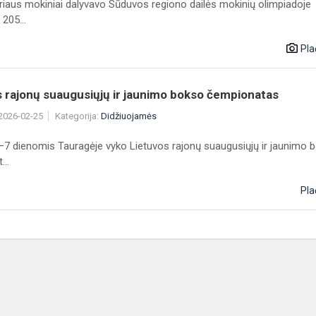
yriaus mokiniai dalyvavo Sūduvos regiono dailės mokinių olimpiadoje
205...
Pla
 rajonų suaugusiųjų ir jaunimo bokso čempionatas
 2026-02-25
Kategorija:
Didžiuojamės
–7 dienomis Tauragėje vyko Lietuvos rajonų suaugusiųjų ir jaunimo 
..
Pla