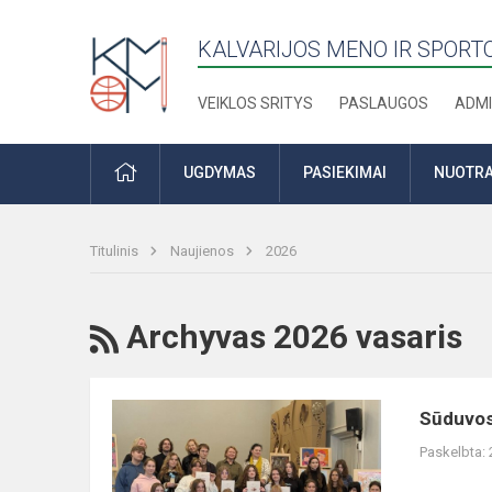
KALVARIJOS MENO IR SPOR
VEIKLOS SRITYS
PASLAUGOS
ADMI
PRADŽIA
UGDYMAS
PASIEKIMAI
NUOTRA
Titulinis
Naujienos
2026
RSS
Archyvas 2026 vasaris
Sūduvos
Sūduvos
regiono
Paskelbta:
dailės
mokinių