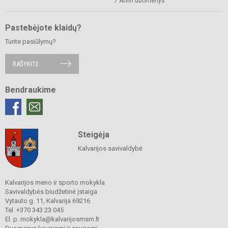
Atviri duomenys
Pastebėjote klaidų?
Turite pasiūlymų?
RAŠYKITE
Bendraukime
Steigėja
Kalvarijos savivaldybė
Kalvarijos meno ir sporto mokykla
Savivaldybės biudžetinė įstaiga
Vytauto g. 11, Kalvarija 69216
Tel. +370 343 23 045
El. p. mokykla@kalvarijosmsm.lt