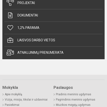
PROJEKTAI
DOKUMENTAI
1,2% PARAMA
LAISVOS DARBO VIETOS
ATNAUJINIMŲ PRENUMERATA
Mokykla
Paslaugos
Apie mokyklą
Pradinis meninis ugdymas
Vizija, misija, tikslai ir uždaviniai
Pagrindinis meninis ugdymas
Pasiekimai
Muzikos mėgėjų ugdymas