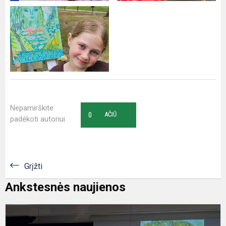
Nepamirškite
0
AČIŪ
padėkoti autoriui
Grįžti
Ankstesnės naujienos
D
X