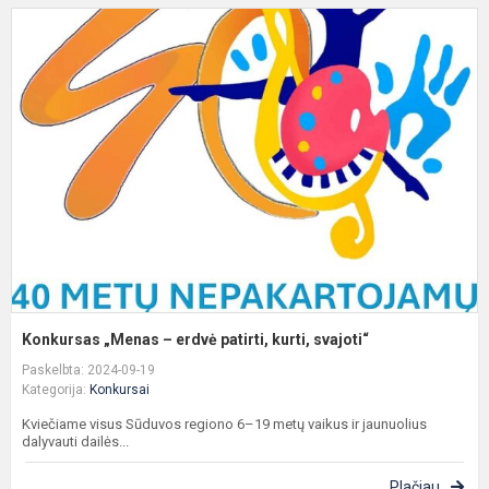
K
„
–
e
pa
ku
s
Konkursas „Menas – erdvė patirti, kurti, svajoti“
Paskelbta: 2024-09-19
Kategorija:
Konkursai
Kviečiame visus Sūduvos regiono 6–19 metų vaikus ir jaunuolius
dalyvauti dailės...
Plačiau