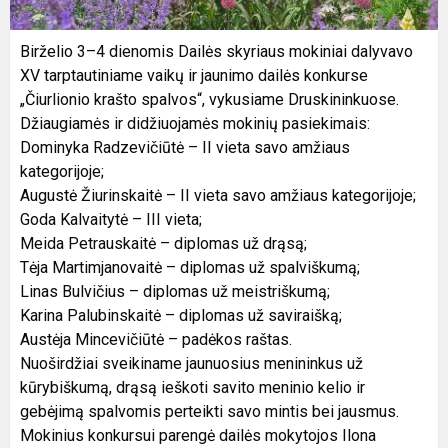
Birželio 3–4 dienomis Dailės skyriaus mokiniai dalyvavo
XV tarptautiniame vaikų ir jaunimo dailės konkurse
„Čiurlionio krašto spalvos“, vykusiame Druskininkuose.
Džiaugiamės ir didžiuojamės mokinių pasiekimais:
Dominyka Radzevičiūtė – II vieta savo amžiaus
kategorijoje;
Augustė Žiurinskaitė – II vieta savo amžiaus kategorijoje;
Goda Kalvaitytė – III vieta;
Meida Petrauskaitė – diplomas už drąsą;
Tėja Martimjanovaitė – diplomas už spalviškumą;
Linas Bulvičius – diplomas už meistriškumą;
Karina Palubinskaitė – diplomas už saviraišką;
Austėja Mincevičiūtė – padėkos raštas.
Nuoširdžiai sveikiname jaunuosius menininkus už
kūrybiškumą, drąsą ieškoti savito meninio kelio ir
gebėjimą spalvomis perteikti savo mintis bei jausmus.
Mokinius konkursui parengė dailės mokytojos Ilona