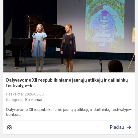
r
j
a
ir
da
Dalyvavome XII respublikiniame jaunųjų atlikėjų ir dailininkų
festivalyje–k...
Paskelbta: 2026-03-30
Kategorija:
Konkursai
Dalyvavome XII respublikiniame jaunųjų atlikėjų ir dailininkų festivalyje–
konkur...
Plačiau