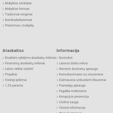
Mokyklos simboliai
Mokyklos himnas
Tradiciniai renginiai
Bendradarbiavimas
Priėmimas į mokyklą
Ataskaitos
Informacija
Biudžeto vykdymo ataskaitų rinkiniai
Nuorodos
Finansinių ataskaitų rinkiniai
Laisvos darbo vietos
Lėšos veiklai viešinti
Asmens duomenų apsauga
Projektai
Konsultavimasis su visuomene
Viešieji pirkimai
Dažniausiai užduodami klausimai
1,2% parama
Pranešėjų apsauga
Pagalba mokiniams
Korupcijos prevencija
Civilinė sauga
Teisinė informacija