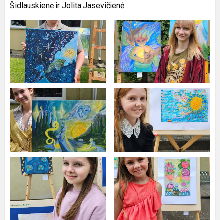
Šidlauskienė ir Jolita Jasevičienė.