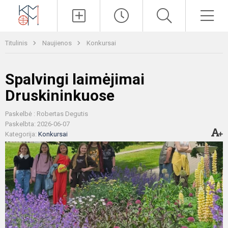
Paieška
Men
Titulinis
Naujienos
Konkursai
Spalvingi laimėjimai
Druskininkuose
Paskelbė : Robertas Degutis
Paskelbta: 2026-06-07
Kategorija:
Konkursai