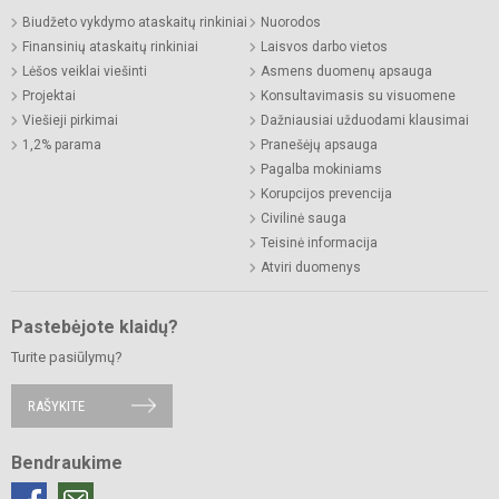
Biudžeto vykdymo ataskaitų rinkiniai
Nuorodos
Finansinių ataskaitų rinkiniai
Laisvos darbo vietos
Lėšos veiklai viešinti
Asmens duomenų apsauga
Projektai
Konsultavimasis su visuomene
Viešieji pirkimai
Dažniausiai užduodami klausimai
1,2% parama
Pranešėjų apsauga
Pagalba mokiniams
Korupcijos prevencija
Civilinė sauga
Teisinė informacija
Atviri duomenys
Pastebėjote klaidų?
Turite pasiūlymų?
RAŠYKITE
Bendraukime