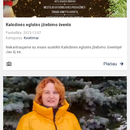
Kalėdinės eglutės įžiebimo šventė
Paskelbta: 2023-12-07
Kategorija:
Kvietimai
Nekantraujame su visais susitikti Kalėdinės eglutės įžiebimo šventėje!
Jau šį se...
Plačiau
K
į
K
k