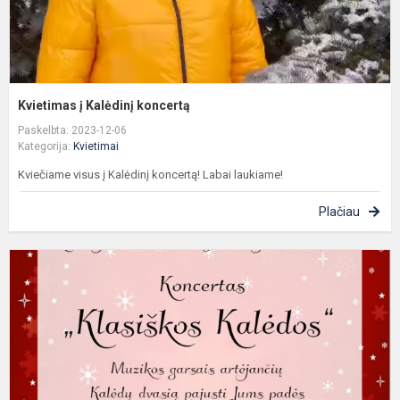
Kvietimas į Kalėdinį koncertą
Paskelbta: 2023-12-06
Kategorija:
Kvietimai
Kviečiame visus į Kalėdinį koncertą! Labai laukiame!
Plačiau
K
į
k