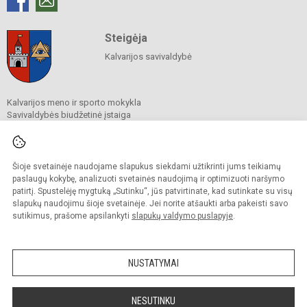
Steigėja
Kalvarijos savivaldybė
Kalvarijos meno ir sporto mokykla
Savivaldybės biudžetinė įstaiga
Vytauto g. 11, Kalvarija 69216
Tel. +370 343 23 045
El. p. mokykla@kalvarijosmsm.lt
Duomenys kaupiami ir saugomi
Šioje svetainėje naudojame slapukus siekdami užtikrinti jums teikiamų
Juridinių asmenų registre
paslaugų kokybę, analizuoti svetainės naudojimą ir optimizuoti naršymo
Įmonės kodas 191812635
patirtį. Spustelėję mygtuką „Sutinku“, jūs patvirtinate, kad sutinkate su visų
slapukų naudojimu šioje svetainėje. Jei norite atšaukti arba pakeisti savo
sutikimus, prašome apsilankyti
slapukų valdymo puslapyje
.
© 2023. Kalvarijos meno ir sporto mokykla. Visos teisės saugomos.
Kopijuoti turinį be raštiško įstaigos administracijos sutikimo griežtai draudžiama.
NUSTATYMAI
Prieinamumo paraiška
Slapukų valdymas
Sumanus būdas atnaujinti
NESUTINKU
mokyklos interneto