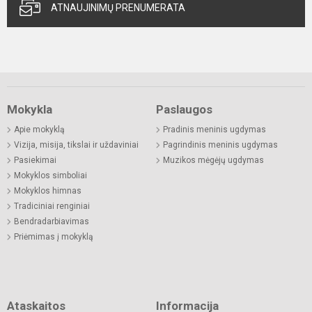
ATNAUJINIMŲ PRENUMERATA
Mokykla
Paslaugos
Apie mokyklą
Pradinis meninis ugdymas
Vizija, misija, tikslai ir uždaviniai
Pagrindinis meninis ugdymas
Pasiekimai
Muzikos mėgėjų ugdymas
Mokyklos simboliai
Mokyklos himnas
Tradiciniai renginiai
Bendradarbiavimas
Priėmimas į mokyklą
Ataskaitos
Informacija