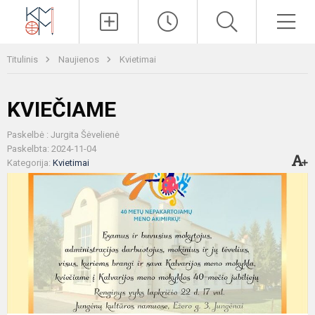
Paieška
Men
Titulinis
Naujienos
Kvietimai
KVIEČIAME
Paskelbė : Jurgita Šėvelienė
Paskelbta: 2024-11-04
Kategorija:
Kvietimai