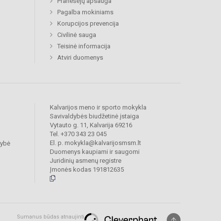
Pranešėjų apsauga
Pagalba mokiniams
Korupcijos prevencija
Civilinė sauga
Teisinė informacija
Atviri duomenys
Kalvarijos meno ir sporto mokykla
Savivaldybės biudžetinė įstaiga
Vytauto g. 11, Kalvarija 69216
Tel. +370 343 23 045
El. p. mokykla@kalvarijosmsm.lt
dybė
Duomenys kaupiami ir saugomi
Juridinių asmenų registre
Įmonės kodas 191812635
Sumanus būdas atnaujinti