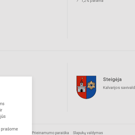
1,2% parama
Steigėja
raukime
Kalvarijos savival
ums
ir
 jūs
s, prašome
Prieinamumo paraiška
Slapukų valdymas