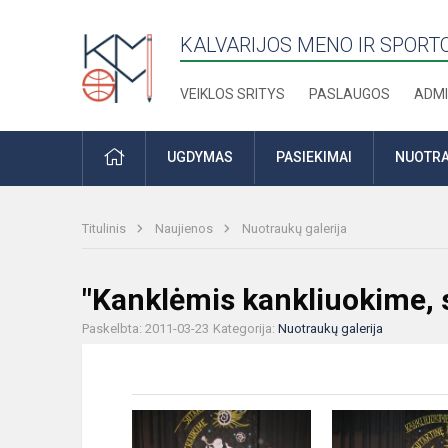
KALVARIJOS MENO IR SPOR
VEIKLOS SRITYS
PASLAUGOS
ADMI
PRADŽIA
UGDYMAS
PASIEKIMAI
NUOTRA
Titulinis
Naujienos
Nuotraukų galerija
"Kanklėmis kankliuokime, s
Paskelbta: 2011-03-23
Kategorija:
Nuotraukų galerija