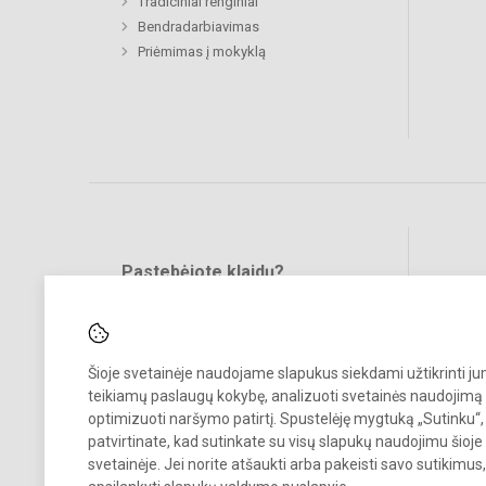
Tradiciniai renginiai
Bendradarbiavimas
Priėmimas į mokyklą
Pastebėjote klaidų?
Bend
Turite pasiūlymų?
RAŠYKITE
Šioje svetainėje naudojame slapukus siekdami užtikrinti j
teikiamų paslaugų kokybę, analizuoti svetainės naudojimą 
optimizuoti naršymo patirtį. Spustelėję mygtuką „Sutinku“,
patvirtinate, kad sutinkate su visų slapukų naudojimu šioje
svetainėje. Jei norite atšaukti arba pakeisti savo sutikimu
© 2023. Kalvarijos meno ir sporto mokykla. Visos teisės saugomos.