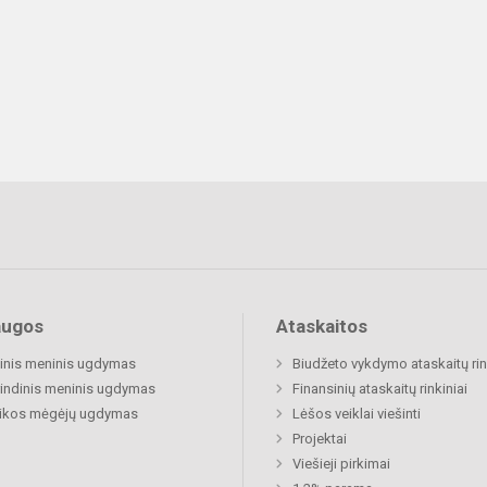
augos
Ataskaitos
inis meninis ugdymas
Biudžeto vykdymo ataskaitų rin
indinis meninis ugdymas
Finansinių ataskaitų rinkiniai
ikos mėgėjų ugdymas
Lėšos veiklai viešinti
Projektai
Viešieji pirkimai