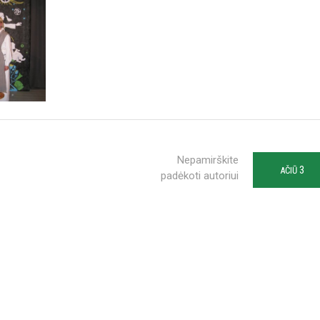
Nepamirškite
3
AČIŪ
padėkoti autoriui