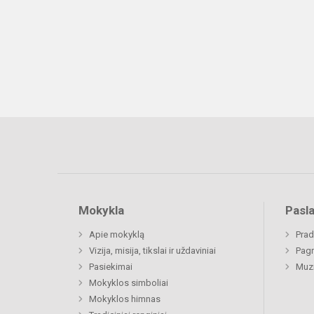
Mokykla
Pasl
Apie mokyklą
Prad
Vizija, misija, tikslai ir uždaviniai
Pagr
Pasiekimai
Muz
Mokyklos simboliai
Mokyklos himnas