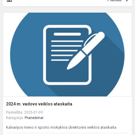
2
m
v
v
a
2024 m. vadovo veiklos ataskaita
Paskelbta: 2025-01-09
Kategorija:
Pranešimai
Kalvarijos meno ir sporto mokyklos direktorės veiklos ataskaita