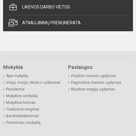
LAISVOS DARBO VIETOS
ATNAUJINIMŲ PRENUMERATA
Mokykla
Paslaugos
Apie mokyklą
Pradinis meninis ugdymas
Vizija, misija, tikslai ir uždaviniai
Pagrindinis meninis ugdymas
Pasiekimai
Muzikos mėgėjų ugdymas
Mokyklos simboliai
Mokyklos himnas
Tradiciniai renginiai
Bendradarbiavimas
Priėmimas į mokyklą