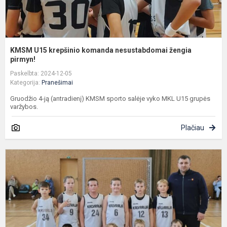
KMSM U15 krepšinio komanda nesustabdomai žengia
pirmyn!
Paskelbta: 2024-12-05
Kategorija:
Pranešimai
Gruodžio 4-ją (antradienį) KMSM sporto salėje vyko MKL U15 grupės
varžybos.
Plačiau
M
k
p
M