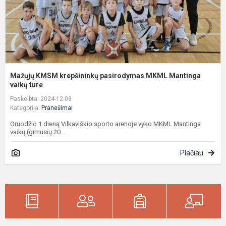
v
tu
Mažųjų KMSM krepšininkų pasirodymas MKML Mantinga
vaikų ture
Paskelbta: 2024-12-03
Kategorija:
Pranešimai
Gruodžio 1 dieną Vilkaviškio sporto arenoje vyko MKML Mantinga
vaikų (gimusių 20...
Plačiau