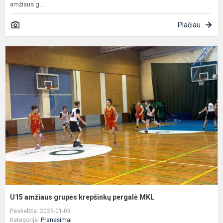
amžiaus g...
Plačiau
U
a
g
k
p
M
U15 amžiaus grupės krepšinkų pergalė MKL
Paskelbta: 2025-01-09
Kategorija:
Pranešimai