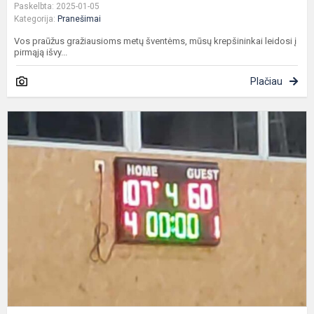
Paskelbta: 2025-01-05
Kategorija:
Pranešimai
Vos praūžus gražiausioms metų šventėms, mūsų krepšininkai leidosi į
pirmąją išvy...
Plačiau
U
1
k
k
t
s
p