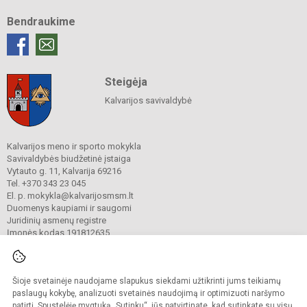
Bendraukime
Steigėja
Kalvarijos savivaldybė
Kalvarijos meno ir sporto mokykla
Savivaldybės biudžetinė įstaiga
Vytauto g. 11, Kalvarija 69216
Tel. +370 343 23 045
El. p. mokykla@kalvarijosmsm.lt
Duomenys kaupiami ir saugomi
Juridinių asmenų registre
Įmonės kodas 191812635
Šioje svetainėje naudojame slapukus siekdami užtikrinti jums teikiamų
© 2023. Kalvarijos meno ir sporto mokykla. Visos teisės saugomos.
Kopijuoti turinį be raštiško įstaigos administracijos sutikimo griežtai draudžiama.
paslaugų kokybę, analizuoti svetainės naudojimą ir optimizuoti naršymo
patirtį. Spustelėję mygtuką „Sutinku“, jūs patvirtinate, kad sutinkate su visų