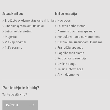
Ataskaitos
Informacija
Biudžeto vykdymo ataskaitų rinkiniai
Nuorodos
Finansinių ataskaitų rinkiniai
Laisvos darbo vietos
Lėšos veiklai viešinti
Asmens duomenų apsauga
Projektai
Konsultavimasis su visuomene
Viešieji pirkimai
Dažniausiai užduodami klausimai
1,2% parama
Pranešėjų apsauga
Pagalba mokiniams
Korupcijos prevencija
Civilinė sauga
Teisinė informacija
Atviri duomenys
Pastebėjote klaidų?
Turite pasiūlymų?
RAŠYKITE