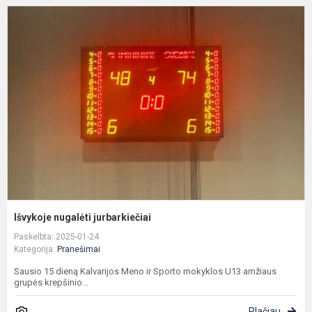
I
n
j
Išvykoje nugalėti jurbarkiečiai
Paskelbta: 2025-01-24
Kategorija:
Pranešimai
Sausio 15 dieną Kalvarijos Meno ir Sporto mokyklos U13 amžiaus
grupės krepšinio...
Plačiau