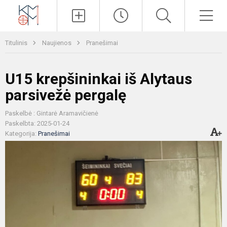
Paieška
Men
Titulinis
Naujienos
Pranešimai
U15 krepšininkai iš Alytaus
parsivežė pergalę
Paskelbė : Gintarė Aramavičienė
Paskelbta: 2025-01-24
Kategorija:
Pranešimai