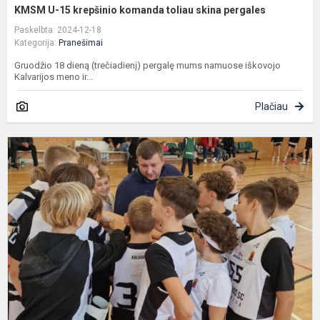
KMSM U-15 krepšinio komanda toliau skina pergales
Paskelbta: 2024-12-18
Kategorija:
Pranešimai
Gruodžio 18 dieną (trečiadienį) pergalę mums namuose iškovojo
Kalvarijos meno ir...
Plačiau
u
1
a
g
k
p
m
kr