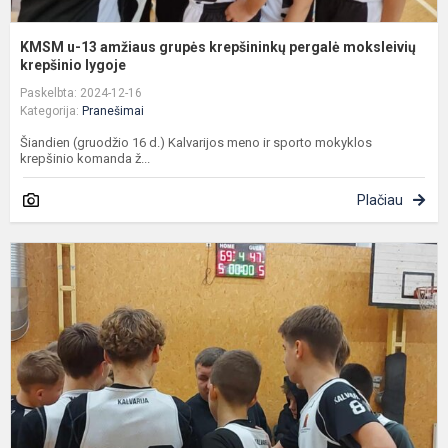
KMSM u-13 amžiaus grupės krepšininkų pergalė moksleivių
krepšinio lygoje
Paskelbta: 2024-12-16
Kategorija:
Pranešimai
Šiandien (gruodžio 16 d.) Kalvarijos meno ir sporto mokyklos
krepšinio komanda ž...
Plačiau
U
k
k
n
ž
p