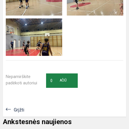
Nepamirškite
0
AČIŪ
padėkoti autoriui
Grįžti
Ankstesnės naujienos