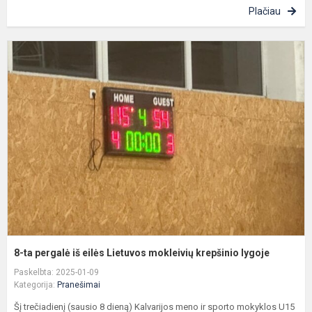
Plačiau
8
t
p
i
e
L
m
k
l
8-ta pergalė iš eilės Lietuvos mokleivių krepšinio lygoje
Paskelbta: 2025-01-09
Kategorija:
Pranešimai
Šį trečiadienį (sausio 8 dieną) Kalvarijos meno ir sporto mokyklos U15