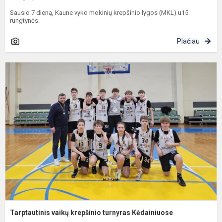
Sausio 7 dieną, Kaune vyko mokinių krepšinio lygos (MKL) u15
rungtynės.
Plačiau
T
v
k
t
K
Tarptautinis vaikų krepšinio turnyras Kėdainiuose