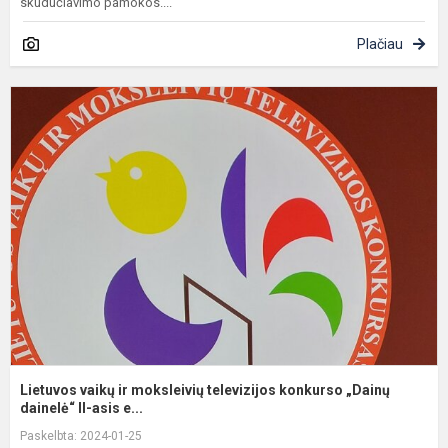
skudučiavimo pamokos....
Plačiau
L
v
ir
m
t
k
„
da
Lietuvos vaikų ir moksleivių televizijos konkurso „Dainų
dainelė“ II-asis e...
Paskelbta: 2024-01-25