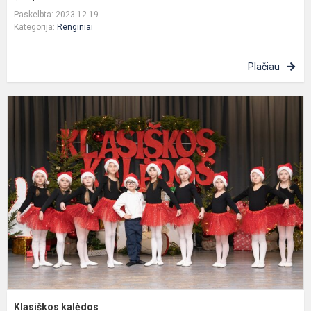
Paskelbta: 2023-12-19
Kategorija:
Renginiai
Plačiau
K
k
Klasiškos kalėdos