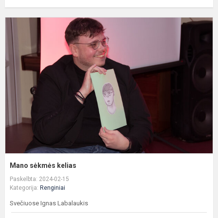
M
s
k
Mano sėkmės kelias
Paskelbta: 2024-02-15
Kategorija:
Renginiai
Svečiuose Ignas Labalaukis