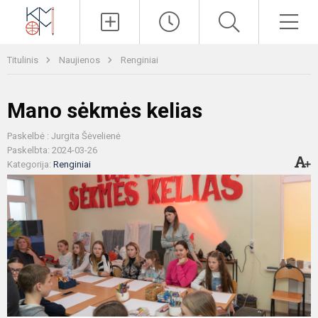
Paieška
Men
Titulinis
Naujienos
Renginiai
Mano sėkmės kelias
Paskelbė : Jurgita Šėvelienė
Paskelbta: 2024-03-26
Kategorija:
Renginiai