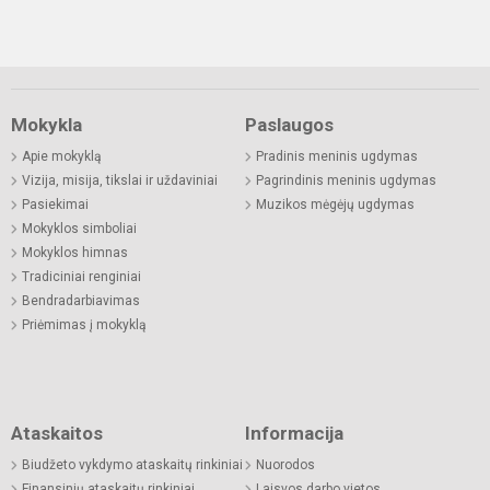
Mokykla
Paslaugos
Apie mokyklą
Pradinis meninis ugdymas
Vizija, misija, tikslai ir uždaviniai
Pagrindinis meninis ugdymas
Pasiekimai
Muzikos mėgėjų ugdymas
Mokyklos simboliai
Mokyklos himnas
Tradiciniai renginiai
Bendradarbiavimas
Priėmimas į mokyklą
Ataskaitos
Informacija
Biudžeto vykdymo ataskaitų rinkiniai
Nuorodos
Finansinių ataskaitų rinkiniai
Laisvos darbo vietos