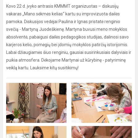
Kovo 22 d. įvyko antrasis KMMMT organizuotas – diskusijų
vakaras „Mano sėkmės kelias“ kartu su improvizuota dailės
pamoka. Diskusijos vedėjai Paulina ir Ignas pristatė renginio
svečią - Martyną Juodeškienę. Martyna buvusi meno mokyklos
absolventė, pabaigusi dailės pedagogikos studijas, dalinosi savo
karjeros kelio, pomėgių bei įdomių mokyklos patirčių istorijomis.
Labai džiaugiamės šiuo renginiu, gausiai susirinkusiais dalyviais ir
puikia atmosfera. Dėkojame Martynai už kūrybinę - patyriminę
veiklą kartu. Lauksime kitų susitikimų!