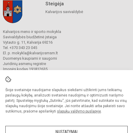
Steigėja
Kalvarijos savivaldybė
Kalvarijos meno ir sporto mokykla
Savivaldybės biudžetinė įstaiga
Vytauto g. 11, Kalvarija 69216
Tel. +370 343 23 045
El. p. mokykla@kalvarijosmsm.lt
Duomenys kaupiami ir saugomi
Juridinių asmenų registre
Įmonės kodas 191812635
Šioje svetainėje naudojame slapukus siekdami užtikrinti jums teikiamų
© 2023. Kalvarijos meno ir sporto mokykla. Visos teisės saugomos.
Kopijuoti turinį be raštiško įstaigos administracijos sutikimo griežtai draudžiama.
paslaugų kokybę, analizuoti svetainės naudojimą ir optimizuoti naršymo
patirtį. Spustelėję mygtuką „Sutinku“, jūs patvirtinate, kad sutinkate su visų
Prieinamumo paraiška
Slapukų valdymas
slapukų naudojimu šioje svetainėje. Jei norite atšaukti arba pakeisti savo
sutikimus, prašome apsilankyti
slapukų valdymo puslapyje
.
Sumanus būdas atnaujinti
mokyklos interneto
svetainę
NUSTATYMAI