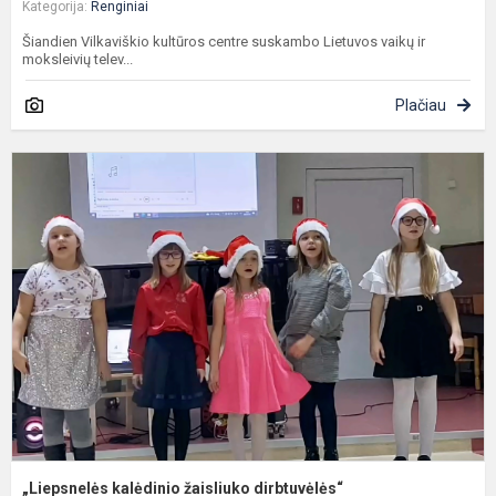
Kategorija:
Renginiai
Šiandien Vilkaviškio kultūros centre suskambo Lietuvos vaikų ir
moksleivių telev...
Plačiau
„
k
ž
d
„Liepsnelės kalėdinio žaisliuko dirbtuvėlės“