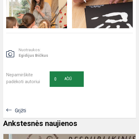
Nuotraukos:
Egidijus Bičkus
Nepamirškite
0
AČIŪ
padėkoti autoriui
Grįžti
Ankstesnės naujienos
I