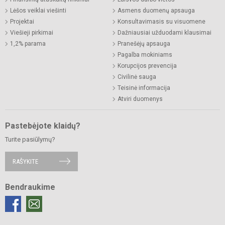
Lėšos veiklai viešinti
Asmens duomenų apsauga
Projektai
Konsultavimasis su visuomene
Viešieji pirkimai
Dažniausiai užduodami klausimai
1,2% parama
Pranešėjų apsauga
Pagalba mokiniams
Korupcijos prevencija
Civilinė sauga
Teisinė informacija
Atviri duomenys
Pastebėjote klaidų?
Turite pasiūlymų?
RAŠYKITE
Bendraukime