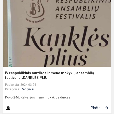
r
m
ir
m
m
a
f
IV respublikinis muzikos ir meno mokyklų ansamblių
festivalis „KANKLĖS PLIU...
Paskelbta: 2024-03-26
Kategorija:
Renginiai
Kovo 24d. Kalvarijos meno mokyklos duetas
Plačiau