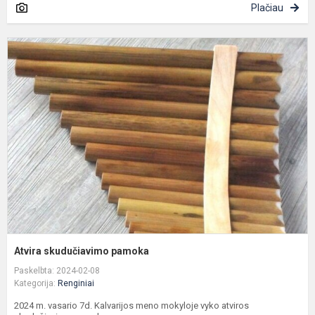
Plačiau
A
s
p
Atvira skudučiavimo pamoka
Paskelbta: 2024-02-08
Kategorija:
Renginiai
2024 m. vasario 7d. Kalvarijos meno mokyloje vyko atviros