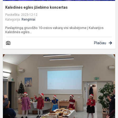
Kalėdinės eglės įžiebimo koncertas
Paskelbta: 2023-12-12
Kategorija:
Renginiai
Paslaptingą gruodžio 10-osios vakarą visi skubėjome į Kalvarijos
Kalėdinės eglės...
Plačiau
„
v