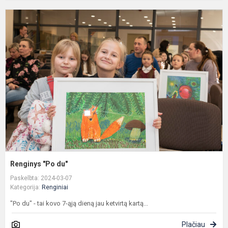
R
"
d
Renginys "Po du"
Paskelbta: 2024-03-07
Kategorija:
Renginiai
"Po du" - tai kovo 7-ąją dieną jau ketvirtą kartą...
Plačiau