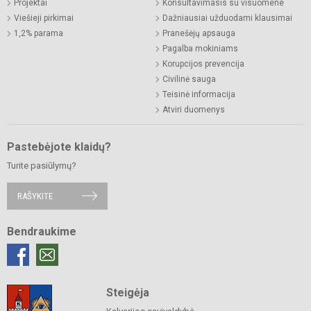
Projektai
Konsultavimasis su visuomene
Viešieji pirkimai
Dažniausiai užduodami klausimai
1,2% parama
Pranešėjų apsauga
Pagalba mokiniams
Korupcijos prevencija
Civilinė sauga
Teisinė informacija
Atviri duomenys
Pastebėjote klaidų?
Turite pasiūlymų?
RAŠYKITE
Bendraukime
Steigėja