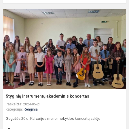
S
i
a
k
Styginių instrumentų akademinis koncertas
Paskelbta: 2024-05-21
Kategorija:
Renginiai
Gegužės 20 d. Kalvarijos meno mokyklos koncertų salėje