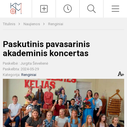
Paieška
Men
Titulinis
Naujienos
Renginiai
Paskutinis pavasarinis
akademinis koncertas
Paskelbė : Jurgita Šėvelienė
Paskelbta: 2024-05-29
Kategorija:
Renginiai