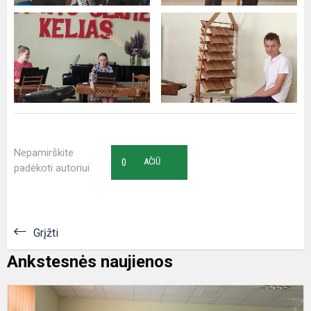
Nepamirškite
0
AČIŪ
padėkoti autoriui
Grįžti
Ankstesnės naujienos
F
s