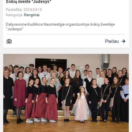
Šokių šventė "Judesys"
Paskelbta: 2024-04-15
Kategorija:
Renginiai
Dalyvavome Kudirkos Naumiestyje organizuotoje šokių šventėje
"Judesys"
Plačiau
S
p
k