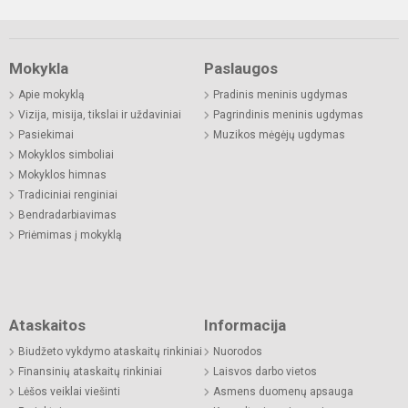
Mokykla
Paslaugos
Apie mokyklą
Pradinis meninis ugdymas
Vizija, misija, tikslai ir uždaviniai
Pagrindinis meninis ugdymas
Pasiekimai
Muzikos mėgėjų ugdymas
Mokyklos simboliai
Mokyklos himnas
Tradiciniai renginiai
Bendradarbiavimas
Priėmimas į mokyklą
Ataskaitos
Informacija
Biudžeto vykdymo ataskaitų rinkiniai
Nuorodos
Finansinių ataskaitų rinkiniai
Laisvos darbo vietos
Lėšos veiklai viešinti
Asmens duomenų apsauga