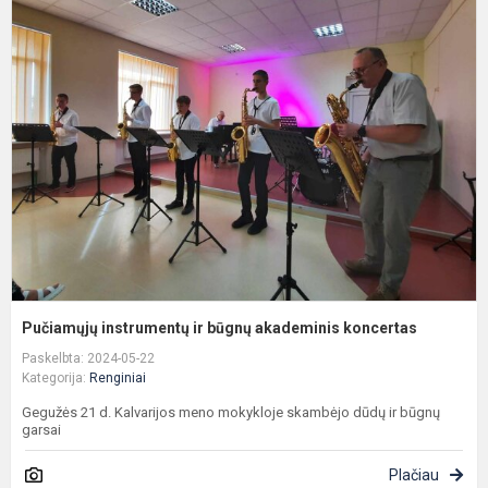
P
i
ir
b
a
k
Pučiamųjų instrumentų ir būgnų akademinis koncertas
Paskelbta: 2024-05-22
Kategorija:
Renginiai
Gegužės 21 d. Kalvarijos meno mokykloje skambėjo dūdų ir būgnų
garsai
Plačiau