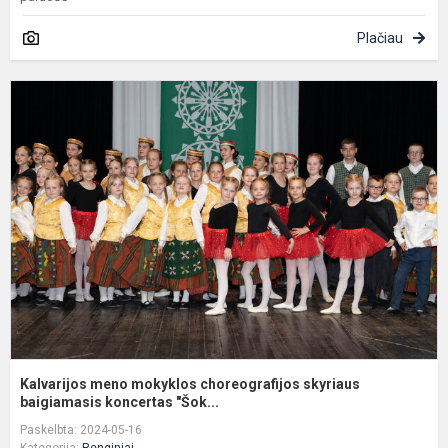
Plačiau
K
m
m
c
s
b
Kalvarijos meno mokyklos choreografijos skyriaus
baigiamasis koncertas "Šok...
Paskelbta: 2024-05-16