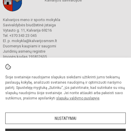
Kalvarijos savivaldybė
Kalvarijos meno ir sporto mokykla
Savivaldybės biudžetinė įstaiga
Vytauto g. 11, Kalvarija 69216
Tel. +370 343 23 045
El. p. mokykla@kalvarijosmsm.lt
Duomenys kaupiami ir saugomi
Juridinių asmenų registre
Įmonės kodas 191812635
Šioje svetainėje naudojame slapukus siekdami užtikrinti jums teikiamų
© 2023. Kalvarijos meno ir sporto mokykla. Visos teisės saugomos.
Kopijuoti turinį be raštiško įstaigos administracijos sutikimo griežtai draudžiama.
paslaugų kokybę, analizuoti svetainės naudojimą ir optimizuoti naršymo
patirtį. Spustelėję mygtuką „Sutinku“, jūs patvirtinate, kad sutinkate su visų
Prieinamumo paraiška
Slapukų valdymas
slapukų naudojimu šioje svetainėje. Jei norite atšaukti arba pakeisti savo
sutikimus, prašome apsilankyti
slapukų valdymo puslapyje
.
Sumanus būdas atnaujinti
mokyklos interneto
svetainę
NUSTATYMAI