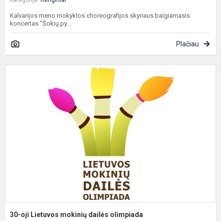
Kategorija:
Renginiai
Kalvarijos meno mokyklos choreografijos skyriaus baigiamasis
koncertas "Šokių py...
Plačiau
3
oj
L
m
d
o
30-oji Lietuvos mokinių dailės olimpiada