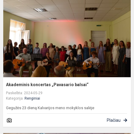
k
„
b
Akademinis koncertas „Pavasario balsai“
Paskelbta: 2024-05-29
Kategorija:
Renginiai
Gegužės 23 dieną Kalvarijos meno mokyklos salėje
Plačiau