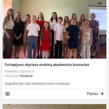
m
a
k
Fortepijono skyriaus mokinių akademinis koncertas
Paskelbta: 2024-05-29
Kategorija:
Renginiai
Gegužės 24d. vyko Kalvarijos meno mokykloje
Plačiau
A