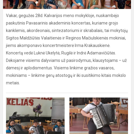
Vakar, gegužės 28d. Kalvarijos meno mokykloje, nuskambėjo
paskutinis Pavasarinis akademinis koncertas, kuriame grojo
kanklėmis, akordeonais, sintezatoriumi ir skrabalais, tai mokytojų
Sigitos Maldžiūtės Valaitienės ir Reginos Mačiulskienės mokiniai,
jiems akomponavo koncertmeisterė Irma Krakauskienė.
Koncertą vedė Luknė Ukelytė, Rugilė ir Indrė Adamavičiūtės.
Dėkojame visiems dalyviams už pasirodymus, klausytojams – už
dėmesį ir aplodismentus. Visiems linkime gražios vasaros,
mokiniams – linkime gerų atostogų ir iki susitikimo kitais mokslo
metais.