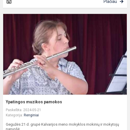
Plačiau
Y
m
p
Ypatingos muzikos pamokos
Paskelbta: 2024-05-21
Kategorija:
Renginiai
Gegužės 21 d. grupė Kalvarijos meno mokyklos mokinių ir mokytojų
paruošė