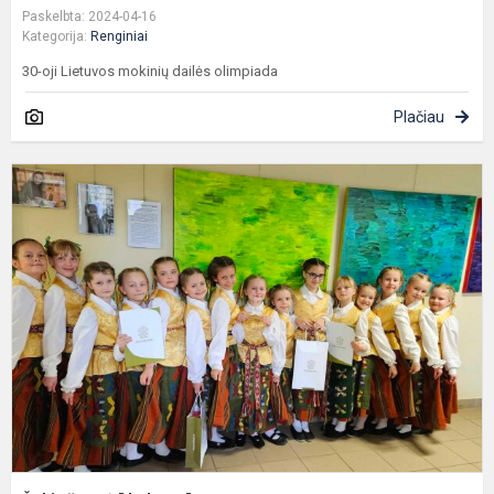
Paskelbta: 2024-04-16
Kategorija:
Renginiai
30-oji Lietuvos mokinių dailės olimpiada
Plačiau
Š
š
"