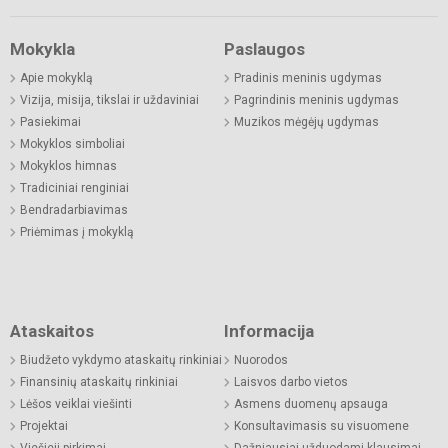
Mokykla
Paslaugos
Apie mokyklą
Pradinis meninis ugdymas
Vizija, misija, tikslai ir uždaviniai
Pagrindinis meninis ugdymas
Pasiekimai
Muzikos mėgėjų ugdymas
Mokyklos simboliai
Mokyklos himnas
Tradiciniai renginiai
Bendradarbiavimas
Priėmimas į mokyklą
Ataskaitos
Informacija
Biudžeto vykdymo ataskaitų rinkiniai
Nuorodos
Finansinių ataskaitų rinkiniai
Laisvos darbo vietos
Lėšos veiklai viešinti
Asmens duomenų apsauga
Projektai
Konsultavimasis su visuomene
Viešieji pirkimai
Dažniausiai užduodami klausimai