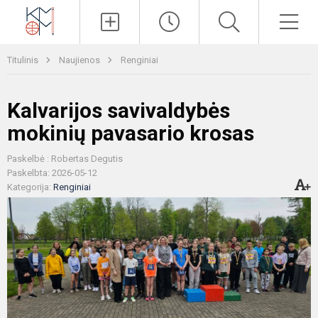
Paieška
Men
Titulinis
Naujienos
Renginiai
Kalvarijos savivaldybės
mokinių pavasario krosas
Paskelbė : Robertas Degutis
Paskelbta: 2026-05-12
Kategorija:
Renginiai