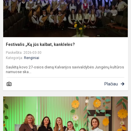
Festivalis „Ką jūs kalbat, kanklelės?
Paskelbta: 2026-03-30
Kategorija:
Renginiai
Saulėtą kovo 27-osios dieną Kalvarijos savivaldybės Jungėnų kultūros
namuose ska...
Plačiau
L
N
a
d