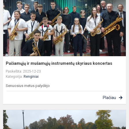
s
k
Pučiamųjų ir mušamųjų instrumentų skyriaus koncertas
Paskelbta: 2025-12-23
Kategorija:
Renginiai
Senuosius metus palydėjo
Plačiau
K
s
m