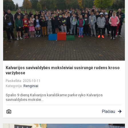
s
r
k
Kalvarijos savivaldybės moksleiviai susirungė rudens kroso
varžybose
Paskelbta: 2025-10-11
Kategorija:
Renginiai
Spalio 9 dieną Kalvarijos karališkame parke vyko Kalvarijos
savivaldybės mokslei...
Plačiau
K