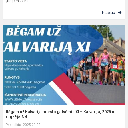
„Bėgam už Ka...
Plačiau
B
u
K
m
g
X
–
K
2
m.
Bėgam už Kalvariją miesto gatvėmis XI – Kalvarija, 2025 m.
rugsėjo 6 d.
Paskelbta: 2025-09-03