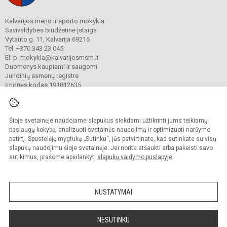
Kalvarijos meno ir sporto mokykla
Savivaldybės biudžetinė įstaiga
Vytauto g. 11, Kalvarija 69216
Tel. +370 343 23 045
El. p. mokykla@kalvarijosmsm.lt
Duomenys kaupiami ir saugomi
Juridinių asmenų registre
Įmonės kodas 191812635
Šioje svetainėje naudojame slapukus siekdami užtikrinti jums teikiamų
© 2023. Kalvarijos meno ir sporto mokykla. Visos teisės saugomos.
Kopijuoti turinį be raštiško įstaigos administracijos sutikimo griežtai draudžiama.
paslaugų kokybę, analizuoti svetainės naudojimą ir optimizuoti naršymo
patirtį. Spustelėję mygtuką „Sutinku“, jūs patvirtinate, kad sutinkate su visų
Prieinamumo paraiška
Slapukų valdymas
slapukų naudojimu šioje svetainėje. Jei norite atšaukti arba pakeisti savo
sutikimus, prašome apsilankyti
slapukų valdymo puslapyje
.
Sumanus būdas atnaujinti
mokyklos interneto
svetainę
NUSTATYMAI
NESUTINKU