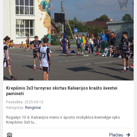
3
t
s
K
k
š
pa
Krepšinio 3x3 turnyras skirtas Kalvarijos krašto šventei
paminėti
Paskelbta: 2025-09-15
Kategorija:
Renginiai
Rugsėjo 13 d. Kalvarijos meno ir sporto mokyklos kiemelyje vyko
Krepšinio 3x3 tu...
Plačiau