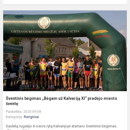
Š
b
„
u
K
X
p
m
šv
Šventinis bėgimas „Bėgam už Kalvariją XI“ pradėjo miesto
šventę
Paskelbta: 2025-09-08
Kategorija:
Renginiai
Saulėtą rugsėjo 6-osios rytą Kalvarijoje startavo šventinis bėgimas