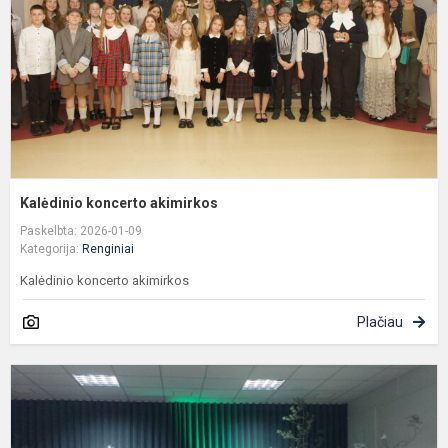
Kalėdinio koncerto akimirkos
Paskelbta: 2026-01-09
Kategorija:
Renginiai
Kalėdinio koncerto akimirkos
Plačiau
P
ir
m
i