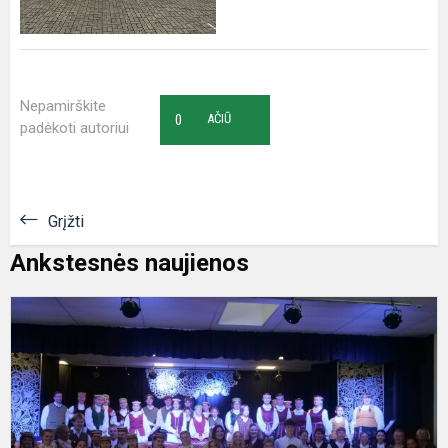
Nepamirškite
0
AČIŪ
padėkoti autoriui
Grįžti
Ankstesnės naujienos
F
„
j
k
k