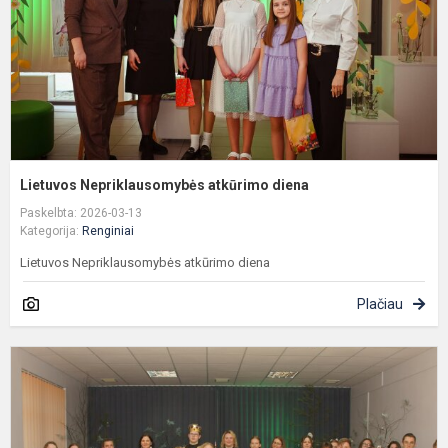
Lietuvos Nepriklausomybės atkūrimo diena
Paskelbta: 2026-03-13
Kategorija:
Renginiai
Lietuvos Nepriklausomybės atkūrimo diena
Plačiau
K
k
a