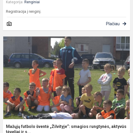
Kategorija:
Renginiai
Registracija į renginį.
Plačiau
M
f
š
„
s
r
a
Mažųjų futbolo šventė „Žilvityje“: smagios rungtynės, aktyvūs
tėveliai ir s...