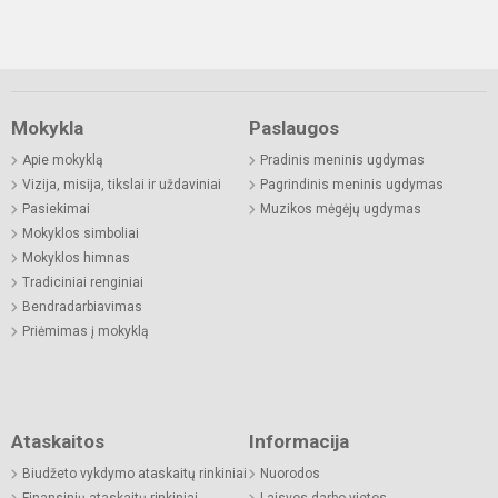
Mokykla
Paslaugos
Apie mokyklą
Pradinis meninis ugdymas
Vizija, misija, tikslai ir uždaviniai
Pagrindinis meninis ugdymas
Pasiekimai
Muzikos mėgėjų ugdymas
Mokyklos simboliai
Mokyklos himnas
Tradiciniai renginiai
Bendradarbiavimas
Priėmimas į mokyklą
Ataskaitos
Informacija
Biudžeto vykdymo ataskaitų rinkiniai
Nuorodos