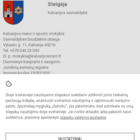
Steigėja
Kalvarijos savivaldybė
Kalvarijos meno ir sporto mokykla
Savivaldybės biudžetinė įstaiga
Vytauto g. 11, Kalvarija 69216
Tel. +370 343 23 045
El. p. mokykla@kalvarijosmsm.lt
Duomenys kaupiami ir saugomi
Juridinių asmenų registre
Įmonės kodas 191812635
Šioje svetainėje naudojame slapukus siekdami užtikrinti jums teikiamų
© 2023. Kalvarijos meno ir sporto mokykla. Visos teisės saugomos.
Kopijuoti turinį be raštiško įstaigos administracijos sutikimo griežtai draudžiama.
paslaugų kokybę, analizuoti svetainės naudojimą ir optimizuoti naršymo
patirtį. Spustelėję mygtuką „Sutinku“, jūs patvirtinate, kad sutinkate su visų
Prieinamumo paraiška
Slapukų valdymas
slapukų naudojimu šioje svetainėje. Jei norite atšaukti arba pakeisti savo
sutikimus, prašome apsilankyti
slapukų valdymo puslapyje
.
Sumanus būdas atnaujinti
mokyklos interneto
svetainę
NUSTATYMAI