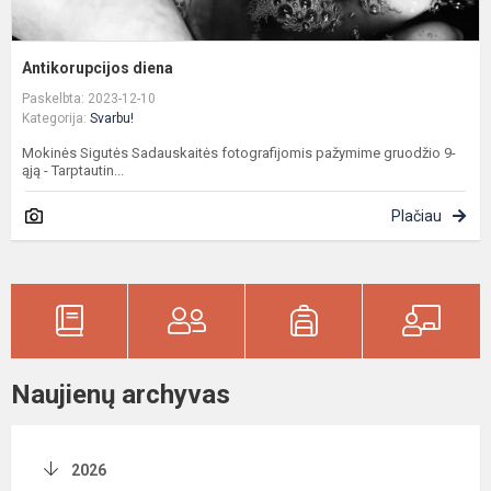
Antikorupcijos diena
Paskelbta: 2023-12-10
Kategorija:
Svarbu!
Mokinės Sigutės Sadauskaitės fotografijomis pažymime gruodžio 9-
ąją - Tarptautin...
Plačiau
Naujienų archyvas
2026