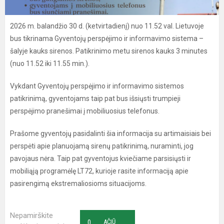
2026 m. balandžio 30 d. (ketvirtadienį) nuo 11.52 val. Lietuvoje
bus tikrinama Gyventojų perspėjimo ir informavimo sistema –
šalyje kauks sirenos. Patikrinimo metu sirenos kauks 3 minutes
(nuo 11.52 iki 11.55 min.).
Vykdant Gyventojų perspėjimo ir informavimo sistemos
patikrinimą, gyventojams taip pat bus išsiųsti trumpieji
perspėjimo pranešimai į mobiliuosius telefonus.
Prašome gyventojų pasidalinti šia informacija su artimaisiais bei
perspėti apie planuojamą sirenų patikrinimą, nuraminti, jog
pavojaus nėra. Taip pat gyventojus kviečiame parsisiųsti ir
mobiliąją programėlę LT72, kurioje rasite informaciją apie
pasirengimą ekstremaliosioms situacijoms.
Nepamirškite
0
AČIŪ