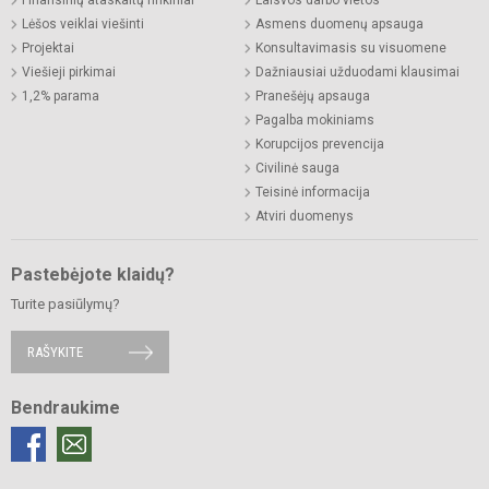
Finansinių ataskaitų rinkiniai
Laisvos darbo vietos
Lėšos veiklai viešinti
Asmens duomenų apsauga
Projektai
Konsultavimasis su visuomene
Viešieji pirkimai
Dažniausiai užduodami klausimai
1,2% parama
Pranešėjų apsauga
Pagalba mokiniams
Korupcijos prevencija
Civilinė sauga
Teisinė informacija
Atviri duomenys
Pastebėjote klaidų?
Turite pasiūlymų?
RAŠYKITE
Bendraukime