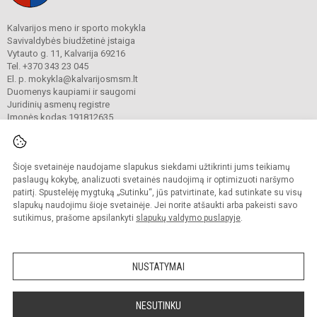
Kalvarijos meno ir sporto mokykla
Savivaldybės biudžetinė įstaiga
Vytauto g. 11, Kalvarija 69216
Tel. +370 343 23 045
El. p. mokykla@kalvarijosmsm.lt
Duomenys kaupiami ir saugomi
Juridinių asmenų registre
Įmonės kodas 191812635
Šioje svetainėje naudojame slapukus siekdami užtikrinti jums teikiamų
© 2023. Kalvarijos meno ir sporto mokykla. Visos teisės saugomos.
Kopijuoti turinį be raštiško įstaigos administracijos sutikimo griežtai draudžiama.
paslaugų kokybę, analizuoti svetainės naudojimą ir optimizuoti naršymo
patirtį. Spustelėję mygtuką „Sutinku“, jūs patvirtinate, kad sutinkate su visų
Prieinamumo paraiška
Slapukų valdymas
slapukų naudojimu šioje svetainėje. Jei norite atšaukti arba pakeisti savo
sutikimus, prašome apsilankyti
slapukų valdymo puslapyje
.
Sumanus būdas atnaujinti
mokyklos interneto
svetainę
NUSTATYMAI
NESUTINKU