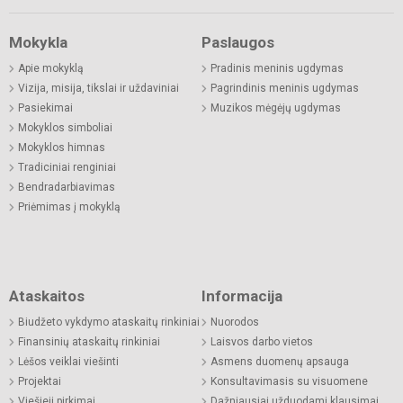
Mokykla
Paslaugos
Apie mokyklą
Pradinis meninis ugdymas
Vizija, misija, tikslai ir uždaviniai
Pagrindinis meninis ugdymas
Pasiekimai
Muzikos mėgėjų ugdymas
Mokyklos simboliai
Mokyklos himnas
Tradiciniai renginiai
Bendradarbiavimas
Priėmimas į mokyklą
Ataskaitos
Informacija
Biudžeto vykdymo ataskaitų rinkiniai
Nuorodos
Finansinių ataskaitų rinkiniai
Laisvos darbo vietos
Lėšos veiklai viešinti
Asmens duomenų apsauga
Projektai
Konsultavimasis su visuomene
Viešieji pirkimai
Dažniausiai užduodami klausimai