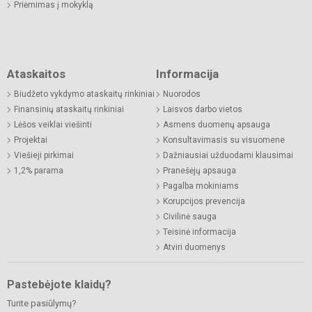
Priėmimas į mokyklą
Ataskaitos
Informacija
Biudžeto vykdymo ataskaitų rinkiniai
Nuorodos
Finansinių ataskaitų rinkiniai
Laisvos darbo vietos
Lėšos veiklai viešinti
Asmens duomenų apsauga
Projektai
Konsultavimasis su visuomene
Viešieji pirkimai
Dažniausiai užduodami klausimai
1,2% parama
Pranešėjų apsauga
Pagalba mokiniams
Korupcijos prevencija
Civilinė sauga
Teisinė informacija
Atviri duomenys
Pastebėjote klaidų?
Turite pasiūlymų?