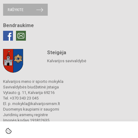
RAŠYKITE
Bendraukime
Steigėja
Kalvarijos savivaldybė
Kalvarijos meno ir sporto mokykla
Savivaldybės biudžetinė įstaiga
Vytauto g. 11, Kalvarija 69216
Tel. +370 343 23 045
El. p. mokykla@kalvarijosmsm.lt
Duomenys kaupiami ir saugomi
Juridinių asmenų registre
Įmonės kodas 191812635