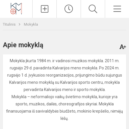
Paieška
Men
Titulinis
Mokykla
Apie mokyklą
Mokykla įkurta 1984 m. ir vadinosi muzikos mokykla. 2011 m.
rugsėjo 29 d. pavadinta Kalvarijos meno mokykla. Po 2024 m.
rugsėjo 1 d. įvykusios reorganizacijos, prijungimo būdu sujungus
Kalvarijos meno mokyklą su Kalvarijos sporto centru, mokykla
pervadinta Kalvarijos meno ir sporto mokykla.
Mokykla – neformaliojo vaikų švietimo mokykla, kurioje yra
sporto, muzikos, dailės, choreografijos skyriai. Mokykla
finansuojama iš savivaldybės biudžeto, mokinio krepšelio, rėmėjų
lėšų.