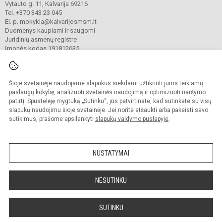
Vytauto g. 11, Kalvarija 69216
Tel. +370 343 23 045
El. p. mokykla@kalvarijosmsm.lt
Duomenys kaupiami ir saugomi
Juridinių asmenų registre
Įmonės kodas 191812635
Šioje svetainėje naudojame slapukus siekdami užtikrinti jums teikiamų
© 2023. Kalvarijos meno ir sporto mokykla. Visos teisės saugomos.
Kopijuoti turinį be raštiško įstaigos administracijos sutikimo griežtai draudžiama.
paslaugų kokybę, analizuoti svetainės naudojimą ir optimizuoti naršymo
patirtį. Spustelėję mygtuką „Sutinku“, jūs patvirtinate, kad sutinkate su visų
Prieinamumo paraiška
Slapukų valdymas
slapukų naudojimu šioje svetainėje. Jei norite atšaukti arba pakeisti savo
sutikimus, prašome apsilankyti
slapukų valdymo puslapyje
.
Sumanus būdas atnaujinti
mokyklos interneto
svetainę
NUSTATYMAI
NESUTINKU
SUTINKU