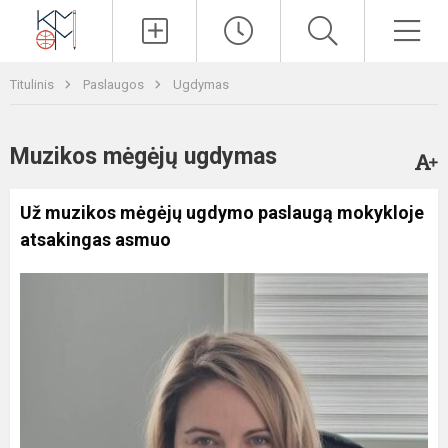
Paieška
Men
Titulinis
Paslaugos
Ugdymas
Muzikos mėgėjų ugdymas
Už muzikos mėgėjų ugdymo paslaugą mokykloje
atsakingas asmuo