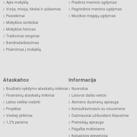
Apie mokyklą
Pradinis meninis ugdymas
Vizija, misija, tikslai ir uždaviniai
Pagrindinis meninis ugdymas
Pasiekimai
Muzikos mėgėjų ugdymas
Mokyklos simboliai
Mokyklos himnas
Tradiciniai renginiai
Bendradarbiavimas
Priėmimas į mokyklą
Ataskaitos
Informacija
Biudžeto vykdymo ataskaitų rinkiniai
Nuorodos
Finansinių ataskaitų rinkiniai
Laisvos darbo vietos
Lėšos veiklai viešinti
Asmens duomenų apsauga
Projektai
Konsultavimasis su visuomene
Viešieji pirkimai
Dažniausiai užduodami klausimai
1,2% parama
Pranešėjų apsauga
Pagalba mokiniams
Korupcijos prevencija