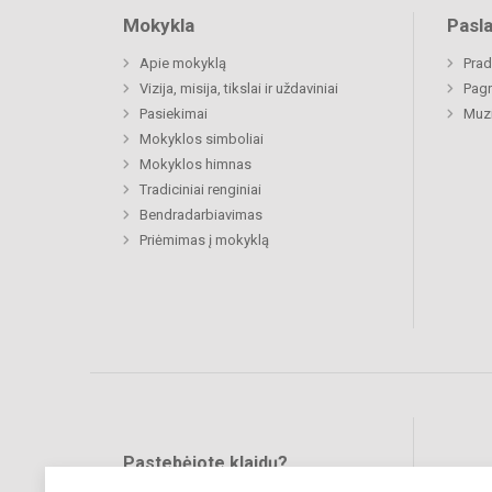
Mokykla
Pasl
Apie mokyklą
Prad
Vizija, misija, tikslai ir uždaviniai
Pagr
Pasiekimai
Muz
Mokyklos simboliai
Mokyklos himnas
Tradiciniai renginiai
Bendradarbiavimas
Priėmimas į mokyklą
Pastebėjote klaidų?
Bend