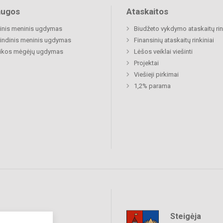
augos
Ataskaitos
inis meninis ugdymas
Biudžeto vykdymo ataskaitų rin
indinis meninis ugdymas
Finansinių ataskaitų rinkiniai
ikos mėgėjų ugdymas
Lėšos veiklai viešinti
Projektai
Viešieji pirkimai
1,2% parama
Steigėja
raukime