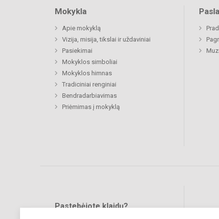
Mokykla
Pasl
Apie mokyklą
Prad
Vizija, misija, tikslai ir uždaviniai
Pagr
Pasiekimai
Muz
Mokyklos simboliai
Mokyklos himnas
Tradiciniai renginiai
Bendradarbiavimas
Priėmimas į mokyklą
Pastebėjote klaidų?
Bend