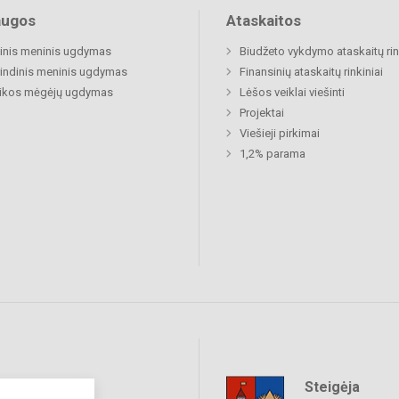
augos
Ataskaitos
inis meninis ugdymas
Biudžeto vykdymo ataskaitų rin
indinis meninis ugdymas
Finansinių ataskaitų rinkiniai
ikos mėgėjų ugdymas
Lėšos veiklai viešinti
Projektai
Viešieji pirkimai
1,2% parama
Steigėja
raukime