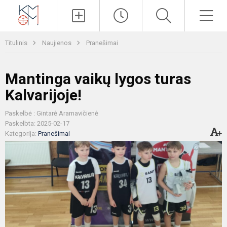
Paieška
Men
Titulinis
Naujienos
Pranešimai
Mantinga vaikų lygos turas
Kalvarijoje!
Paskelbė : Gintarė Aramavičienė
Paskelbta: 2025-02-17
Kategorija:
Pranešimai