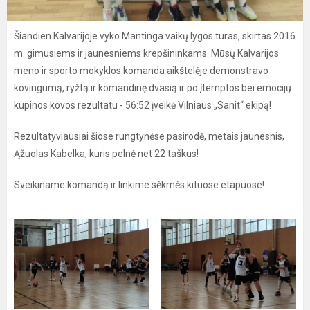
Šiandien Kalvarijoje vyko Mantinga vaikų lygos turas, skirtas 2016
m. gimusiems ir jaunesniems krepšininkams. Mūsų Kalvarijos
meno ir sporto mokyklos komanda aikštelėje demonstravo
kovingumą, ryžtą ir komandinę dvasią ir po įtemptos bei emocijų
kupinos kovos rezultatu - 56:52 įveikė Vilniaus „Sanit“ ekipą!
Rezultatyviausiai šiose rungtynėse pasirodė, metais jaunesnis,
Ąžuolas Kabelka, kuris pelnė net 22 taškus!
Sveikiname komandą ir linkime sėkmės kituose etapuose!