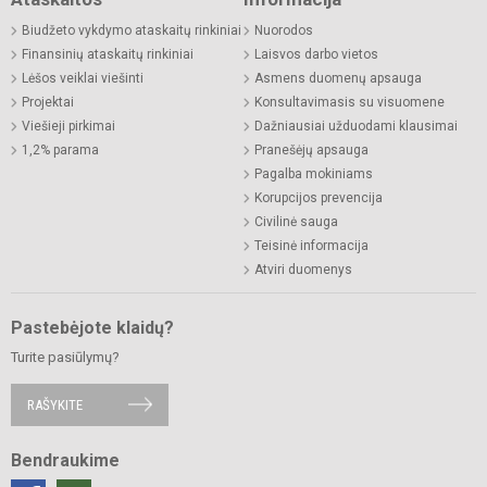
Biudžeto vykdymo ataskaitų rinkiniai
Nuorodos
Finansinių ataskaitų rinkiniai
Laisvos darbo vietos
Lėšos veiklai viešinti
Asmens duomenų apsauga
Projektai
Konsultavimasis su visuomene
Viešieji pirkimai
Dažniausiai užduodami klausimai
1,2% parama
Pranešėjų apsauga
Pagalba mokiniams
Korupcijos prevencija
Civilinė sauga
Teisinė informacija
Atviri duomenys
Pastebėjote klaidų?
Turite pasiūlymų?
RAŠYKITE
Bendraukime