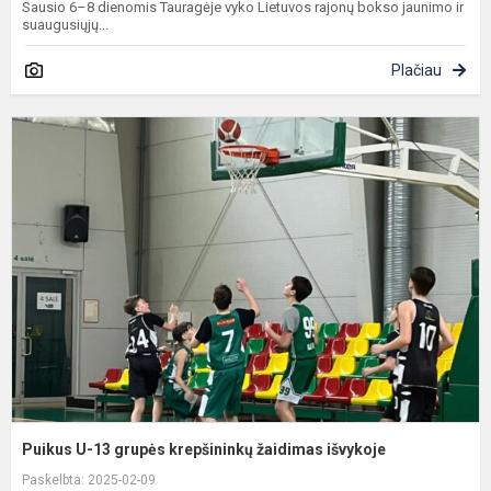
Sausio 6–8 dienomis Tauragėje vyko Lietuvos rajonų bokso jaunimo ir
suaugusiųjų...
Plačiau
P
U
1
g
k
ž
i
Puikus U-13 grupės krepšininkų žaidimas išvykoje
Paskelbta: 2025-02-09