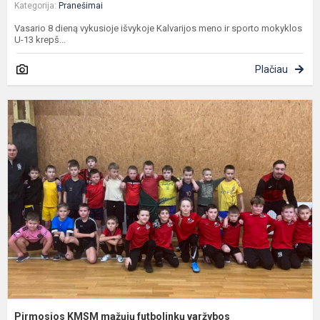
Kategorija:
Pranešimai
Vasario 8 dieną vykusioje išvykoje Kalvarijos meno ir sporto mokyklos
U-13 krepš...
Plačiau
P
m
f
v
Pirmosios KMSM mažųjų futbolinkų varžybos