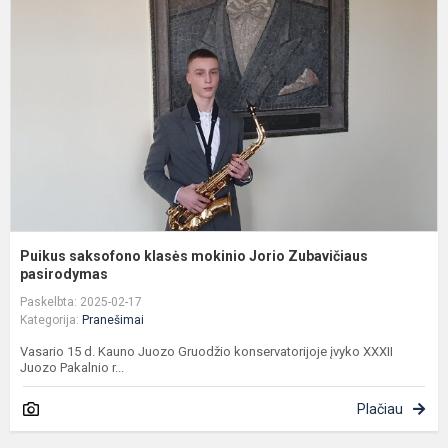
k
m
J
Z
p
Puikus saksofono klasės mokinio Jorio Zubavičiaus
pasirodymas
Paskelbta: 2025-02-17
Kategorija:
Pranešimai
Vasario 15 d. Kauno Juozo Gruodžio konservatorijoje įvyko XXXII
Juozo Pakalnio r...
Plačiau