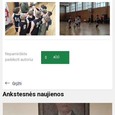
Nepamirškite
0
AČIŪ
padėkoti autoriui
Grįžti
Ankstesnės naujienos
P
s