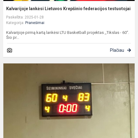
Kalvarijoje lankėsi Lietuvos Krepšinio federacijos testuotojai
Paskelbta: 2025-01-28
Kategorija:
Pranešimai
Kalvarijoje pirmą kartą lankėsi LTU Basketball projektas ,,Tikslas - 60“.
Šio pr...
Plačiau
U
k
i
A
p
p