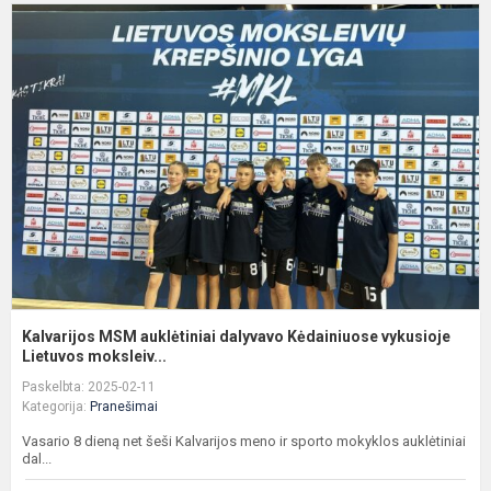
K
a
d
K
v
L.
Kalvarijos MSM auklėtiniai dalyvavo Kėdainiuose vykusioje
Lietuvos moksleiv...
Paskelbta: 2025-02-11
Kategorija:
Pranešimai
Vasario 8 dieną net šeši Kalvarijos meno ir sporto mokyklos auklėtiniai
dal...