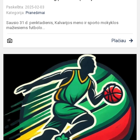
Paskelbta: 2025-02-03
Kategorija:
Pranešimai
Sausio 31 d. penktadienis, Kalvarijos meno ir sporto mokyklos
mažiesiems futbolo...
Plačiau
K
l
L
K
f
t