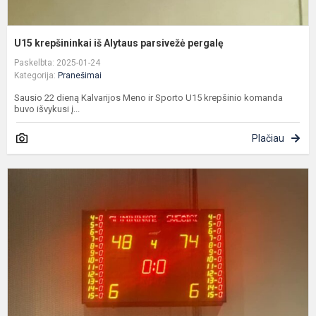
U15 krepšininkai iš Alytaus parsivežė pergalę
Paskelbta: 2025-01-24
Kategorija:
Pranešimai
Sausio 22 dieną Kalvarijos Meno ir Sporto U15 krepšinio komanda
buvo išvykusi į...
Plačiau
I
n
j