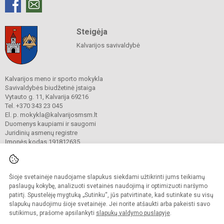
Steigėja
Kalvarijos savivaldybė
Kalvarijos meno ir sporto mokykla
Savivaldybės biudžetinė įstaiga
Vytauto g. 11, Kalvarija 69216
Tel. +370 343 23 045
El. p. mokykla@kalvarijosmsm.lt
Duomenys kaupiami ir saugomi
Juridinių asmenų registre
Įmonės kodas 191812635
Šioje svetainėje naudojame slapukus siekdami užtikrinti jums teikiamų
© 2023. Kalvarijos meno ir sporto mokykla. Visos teisės saugomos.
Kopijuoti turinį be raštiško įstaigos administracijos sutikimo griežtai draudžiama.
paslaugų kokybę, analizuoti svetainės naudojimą ir optimizuoti naršymo
patirtį. Spustelėję mygtuką „Sutinku“, jūs patvirtinate, kad sutinkate su visų
Prieinamumo paraiška
Slapukų valdymas
slapukų naudojimu šioje svetainėje. Jei norite atšaukti arba pakeisti savo
sutikimus, prašome apsilankyti
slapukų valdymo puslapyje
.
Sumanus būdas atnaujinti
mokyklos interneto