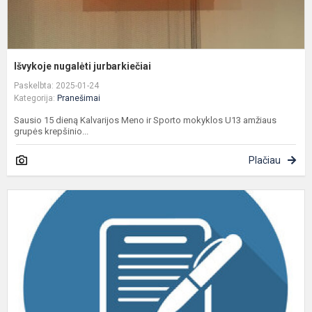
Išvykoje nugalėti jurbarkiečiai
Paskelbta: 2025-01-24
Kategorija:
Pranešimai
Sausio 15 dieną Kalvarijos Meno ir Sporto mokyklos U13 amžiaus
grupės krepšinio...
Plačiau
2
m
v
v
a