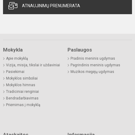
ATNAUJINIMŲ PRENUMERATA
Mokykla
Paslaugos
Apie mokyklą
Pradinis meninis ugdymas
Vizija, misija, tikslai ir uždaviniai
Pagrindinis meninis ugdymas
Pasiekimai
Muzikos mėgėjų ugdymas
Mokyklos simboliai
Mokyklos himnas
Tradiciniai renginiai
Bendradarbiavimas
Priėmimas į mokyklą
Ataskaitos
Informacija