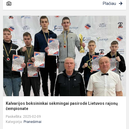
Plačiau
K
b
s
p
L
r
č.
Kalvarijos boksininkai sėkmingai pasirodė Lietuvos rajonų
čempionate
Paskelbta: 2025-02-09
Kategorija:
Pranešimai